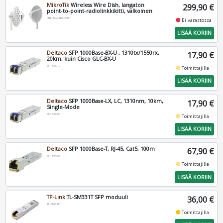
MikroTik
Wireless Wire Dish, langaton
299,90 €
point‑to‑point‑radiolinkkikitti, valkoinen
RBLHGG-60ADKIT
fiber_manual_record
Ei varastossa
LISÄÄ KORIIN
Deltaco
SFP 1000Base-BX-U , 1310tx/1550rx,
17,90 €
20km, kuin Cisco GLC-BX-U
SFP-C0017
fiber_manual_record
Toimittajilla
LISÄÄ KORIIN
Deltaco
SFP 1000Base-LX, LC, 1310nm, 10km,
17,90 €
Single-Mode
SFP-C0004
fiber_manual_record
Toimittajilla
LISÄÄ KORIIN
Deltaco
SFP 1000Base-T, RJ-45, Cat5, 100m
67,90 €
SFP-HP003
fiber_manual_record
Toimittajilla
LISÄÄ KORIIN
TP-Link
TL-SM331T SFP moduuli
36,00 €
TL-SM331T
fiber_manual_record
Toimittajilla