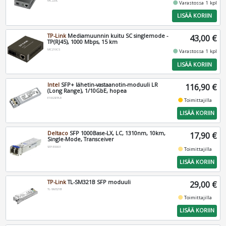
MC220L
fiber_manual_record
Varastossa 1 kpl
LISÄÄ KORIIN
TP-Link
Mediamuunnin kuitu SC singlemode -
43,00 €
TP(RJ45), 1000 Mbps, 15 km
MC210CS
fiber_manual_record
Varastossa 1 kpl
LISÄÄ KORIIN
Intel
SFP+ lähetin-vastaanotin-moduuli LR
116,90 €
(Long Range), 1/10GbE, hopea
E10GSFPLR
fiber_manual_record
Toimittajilla
LISÄÄ KORIIN
Deltaco
SFP 1000Base-LX, LC, 1310nm, 10km,
17,90 €
Single-Mode, Transceiver
SFP-E0003
fiber_manual_record
Toimittajilla
LISÄÄ KORIIN
TP-Link
TL-SM321B SFP moduuli
29,00 €
TL-SM321B
fiber_manual_record
Toimittajilla
LISÄÄ KORIIN