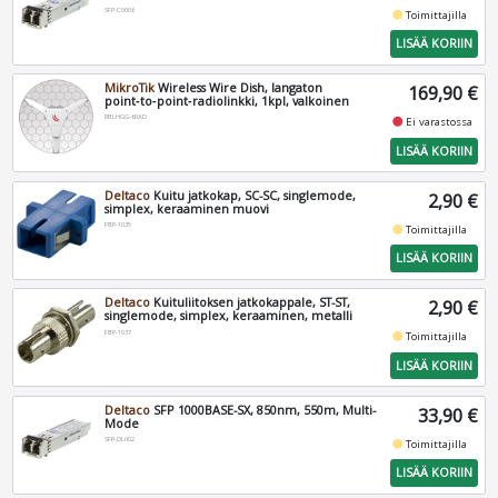
SFP-C0006
fiber_manual_record
Toimittajilla
LISÄÄ KORIIN
MikroTik
Wireless Wire Dish, langaton
169,90 €
point‑to‑point‑radiolinkki, 1kpl, valkoinen
RBLHGG-60AD
fiber_manual_record
Ei varastossa
LISÄÄ KORIIN
Deltaco
Kuitu jatkokap, SC-SC, singlemode,
2,90 €
simplex, keraaminen muovi
FBP-1035
fiber_manual_record
Toimittajilla
LISÄÄ KORIIN
Deltaco
Kuituliitoksen jatkokappale, ST-ST,
2,90 €
singlemode, simplex, keraaminen, metalli
FBP-1037
fiber_manual_record
Toimittajilla
LISÄÄ KORIIN
Deltaco
SFP 1000BASE-SX, 850nm, 550m, Multi-
33,90 €
Mode
SFP-DL002
fiber_manual_record
Toimittajilla
LISÄÄ KORIIN