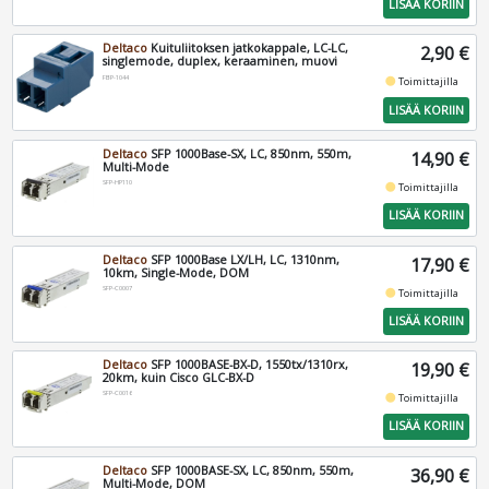
LISÄÄ KORIIN
Deltaco
Kuituliitoksen jatkokappale, LC-LC,
2,90 €
singlemode, duplex, keraaminen, muovi
FBP-1044
fiber_manual_record
Toimittajilla
LISÄÄ KORIIN
Deltaco
SFP 1000Base-SX, LC, 850nm, 550m,
14,90 €
Multi-Mode
SFP-HP110
fiber_manual_record
Toimittajilla
LISÄÄ KORIIN
Deltaco
SFP 1000Base LX/LH, LC, 1310nm,
17,90 €
10km, Single-Mode, DOM
SFP-C0007
fiber_manual_record
Toimittajilla
LISÄÄ KORIIN
Deltaco
SFP 1000BASE-BX-D, 1550tx/1310rx,
19,90 €
20km, kuin Cisco GLC-BX-D
SFP-C0016
fiber_manual_record
Toimittajilla
LISÄÄ KORIIN
Deltaco
SFP 1000BASE-SX, LC, 850nm, 550m,
36,90 €
Multi-Mode, DOM