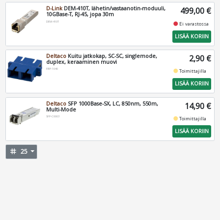
D-Link
DEM-410T, lähetin/vastaanotin-moduuli,
499,00 €
10GBase-T, RJ-45, jopa 30m
DEM-410T
fiber_manual_record
Ei varastossa
LISÄÄ KORIIN
Deltaco
Kuitu jatkokap, SC-SC, singlemode,
2,90 €
duplex, keraaminen muovi
FBP-1040
fiber_manual_record
Toimittajilla
LISÄÄ KORIIN
Deltaco
SFP 1000Base-SX, LC, 850nm, 550m,
14,90 €
Multi-Mode
SFP-C0003
fiber_manual_record
Toimittajilla
LISÄÄ KORIIN
tag
25