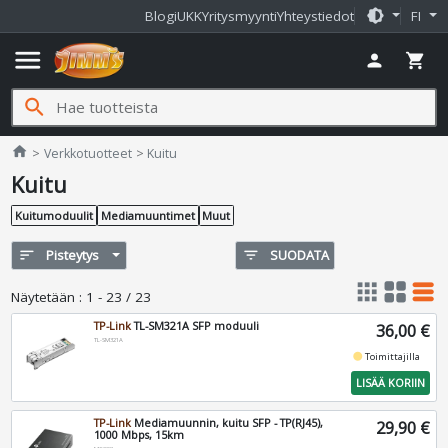
brightness_medium
Blogi
UKK
Yritysmyynti
Yhteystiedot
FI
menu
person
shopping_cart
search
Jimms.fi
home
Verkkotuotteet
Kuitu
Kuitu
Kuitumoduulit
Mediamuuntimet
Muut
sort
Pisteytys
filter_list
SUODATA
apps
grid_view
table_rows
Näytetään
:
1 - 23 / 23
TP-Link
TL-SM321A SFP moduuli
36,00 €
TL-SM321A
fiber_manual_record
Toimittajilla
LISÄÄ KORIIN
TP-Link
Mediamuunnin, kuitu SFP - TP(RJ45),
29,90 €
1000 Mbps, 15km