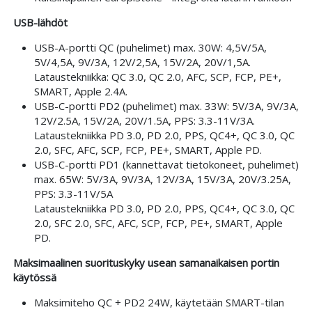
USB-lähdöt
USB-A-portti QC (puhelimet) max. 30W: 4,5V/5A,
5V/4,5A, 9V/3A, 12V/2,5A, 15V/2A, 20V/1,5A.
Lataustekniikka: QC 3.0, QC 2.0, AFC, SCP, FCP, PE+,
SMART, Apple 2.4A.
USB-C-portti PD2 (puhelimet) max. 33W: 5V/3A, 9V/3A,
12V/2.5A, 15V/2A, 20V/1.5A, PPS: 3.3-11V/3A.
Lataustekniikka PD 3.0, PD 2.0, PPS, QC4+, QC 3.0, QC
2.0, SFC, AFC, SCP, FCP, PE+, SMART, Apple PD.
USB-C-portti PD1 (kannettavat tietokoneet, puhelimet)
max. 65W: 5V/3A, 9V/3A, 12V/3A, 15V/3A, 20V/3.25A,
PPS: 3.3-11V/5A
Lataustekniikka PD 3.0, PD 2.0, PPS, QC4+, QC 3.0, QC
2.0, SFC 2.0, SFC, AFC, SCP, FCP, PE+, SMART, Apple
PD.
Maksimaalinen suorituskyky usean samanaikaisen portin
käytössä
Maksimiteho QC + PD2 24W, käytetään SMART-tilan