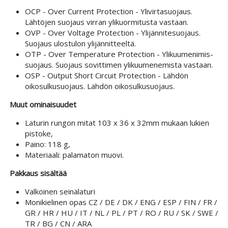
OCP - Over Current Protection - Ylivirtasuojaus.
Lähtöjen suojaus virran ylikuormitusta vastaan.
OVP - Over Voltage Protection - Ylijännitesuojaus.
Suojaus ulostulon ylijännitteeltä.
OTP - Over Temperature Protection - Ylikuumenimis-
suojaus. Suojaus sovittimen ylikuumenemista vastaan.
OSP - Output Short Circuit Protection - Lähdön
oikosulkusuojaus. Lähdön oikosulkusuojaus.
Muut ominaisuudet
Laturin rungon mitat 103 x 36 x 32mm mukaan lukien
pistoke,
Paino: 118 g,
Materiaali: palamaton muovi.
Pakkaus sisältää
Valkoinen seinälaturi
Monikielinen opas CZ / DE / DK / ENG / ESP / FIN / FR /
GR / HR / HU / IT / NL / PL / PT / RO / RU / SK / SWE /
TR / BG / CN / ARA