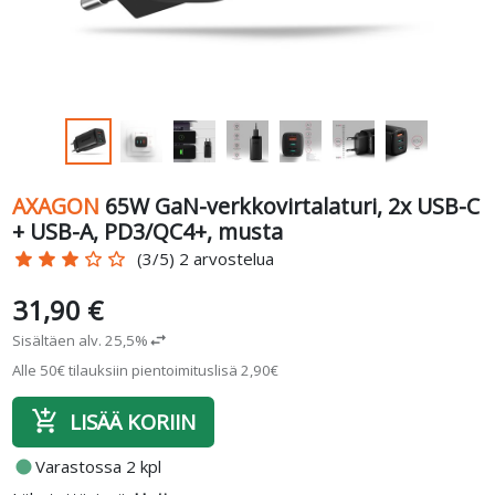
AXAGON
65W GaN-verkkovirtalaturi, 2x USB-C
+ USB-A, PD3/QC4+, musta
star
star
star
star_border
star_border
(3/5) 2 arvostelua
31,90 €
Sisältäen alv. 25,5%
swap_horiz
Alle 50€ tilauksiin pientoimituslisä 2,90€
add_shopping_cart
LISÄÄ KORIIN
fiber_manual_record
Varastossa 2 kpl