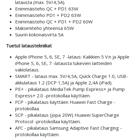
latausta (max. 5V/4,5A).
Enimmäisteho QC + PD1 63W
Enimmäisteho PD1 + PD2 63W
Enimmäisteho QC + PD1 + PD2 60W
Maksimiteho yhteensä 65W
Suurin kokonaisvirta 5A
Tuetut lataustekniikat
Apple iPhone 5, 6, SE, 7 -lataus: Kaikkien 5 V:n ja Apple
iPhone 5, 6, SE, 7 -latausta tukevien laitteiden
vakiolataus.
SMART - lataus max. 5V/4,5A, Quick Charge 1.0, USB-
akkulataus 1.2 (DCP 1,5A) ja Apple 2,4A (iPad).
PE+ - pikalataus MediaTek Pump Express+ ja Pump
Express+ 2.0 -protokollaa käyttäen.
FCP - pikalataus käyttäen Huawei Fast Charge -
protokollaa.
SCP - pikalataus (jopa 20W) Huawei SuperCharge
Protocol -protokollaa käyttäen.
AFC - pikalataus Samsung Adaptive Fast Charging -
protokollaa käyttäen.