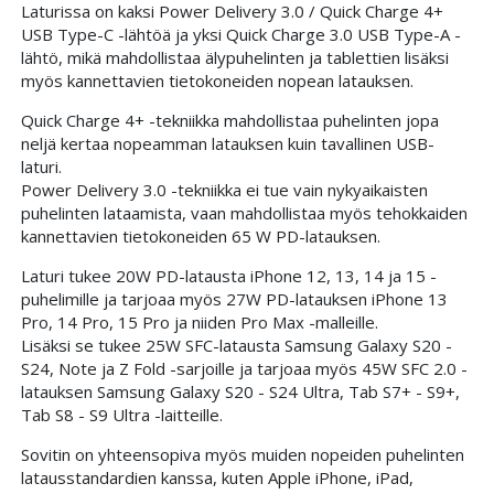
Laturissa on kaksi Power Delivery 3.0 / Quick Charge 4+
USB Type-C -lähtöä ja yksi Quick Charge 3.0 USB Type-A -
lähtö, mikä mahdollistaa älypuhelinten ja tablettien lisäksi
myös kannettavien tietokoneiden nopean latauksen.
Quick Charge 4+ -tekniikka mahdollistaa puhelinten jopa
neljä kertaa nopeamman latauksen kuin tavallinen USB-
laturi.
Power Delivery 3.0 -tekniikka ei tue vain nykyaikaisten
puhelinten lataamista, vaan mahdollistaa myös tehokkaiden
kannettavien tietokoneiden 65 W PD-latauksen.
Laturi tukee 20W PD-latausta iPhone 12, 13, 14 ja 15 -
puhelimille ja tarjoaa myös 27W PD-latauksen iPhone 13
Pro, 14 Pro, 15 Pro ja niiden Pro Max -malleille.
Lisäksi se tukee 25W SFC-latausta Samsung Galaxy S20 -
S24, Note ja Z Fold -sarjoille ja tarjoaa myös 45W SFC 2.0 -
latauksen Samsung Galaxy S20 - S24 Ultra, Tab S7+ - S9+,
Tab S8 - S9 Ultra -laitteille.
Sovitin on yhteensopiva myös muiden nopeiden puhelinten
latausstandardien kanssa, kuten Apple iPhone, iPad,