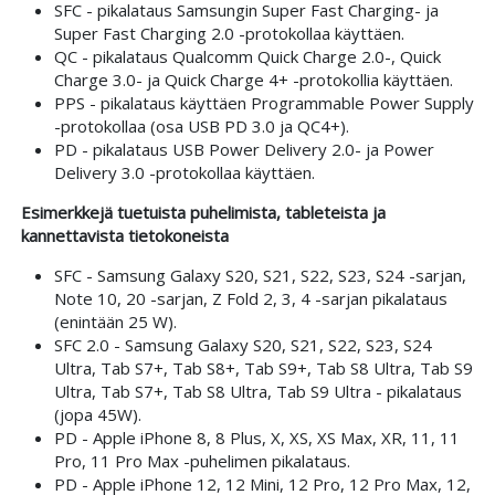
SFC - pikalataus Samsungin Super Fast Charging- ja
Super Fast Charging 2.0 -protokollaa käyttäen.
QC - pikalataus Qualcomm Quick Charge 2.0-, Quick
Charge 3.0- ja Quick Charge 4+ -protokollia käyttäen.
PPS - pikalataus käyttäen Programmable Power Supply
-protokollaa (osa USB PD 3.0 ja QC4+).
PD - pikalataus USB Power Delivery 2.0- ja Power
Delivery 3.0 -protokollaa käyttäen.
Esimerkkejä tuetuista puhelimista, tableteista ja
kannettavista tietokoneista
SFC - Samsung Galaxy S20, S21, S22, S23, S24 -sarjan,
Note 10, 20 -sarjan, Z Fold 2, 3, 4 -sarjan pikalataus
(enintään 25 W).
SFC 2.0 - Samsung Galaxy S20, S21, S22, S23, S24
Ultra, Tab S7+, Tab S8+, Tab S9+, Tab S8 Ultra, Tab S9
Ultra, Tab S7+, Tab S8 Ultra, Tab S9 Ultra - pikalataus
(jopa 45W).
PD - Apple iPhone 8, 8 Plus, X, XS, XS Max, XR, 11, 11
Pro, 11 Pro Max -puhelimen pikalataus.
PD - Apple iPhone 12, 12 Mini, 12 Pro, 12 Pro Max, 12,