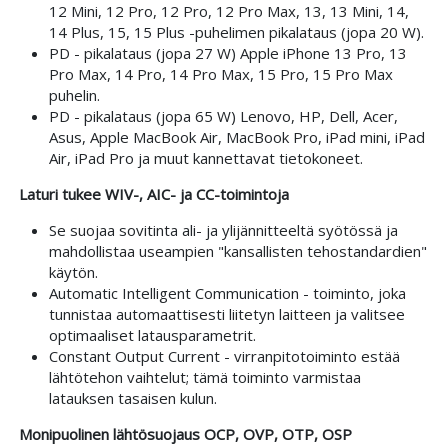
12 Mini, 12 Pro, 12 Pro, 12 Pro Max, 13, 13 Mini, 14,
14 Plus, 15, 15 Plus -puhelimen pikalataus (jopa 20 W).
PD - pikalataus (jopa 27 W) Apple iPhone 13 Pro, 13
Pro Max, 14 Pro, 14 Pro Max, 15 Pro, 15 Pro Max
puhelin.
PD - pikalataus (jopa 65 W) Lenovo, HP, Dell, Acer,
Asus, Apple MacBook Air, MacBook Pro, iPad mini, iPad
Air, iPad Pro ja muut kannettavat tietokoneet.
Laturi tukee WIV-, AIC- ja CC-toimintoja
Se suojaa sovitinta ali- ja ylijännitteeltä syötössä ja
mahdollistaa useampien "kansallisten tehostandardien"
käytön.
Automatic Intelligent Communication - toiminto, joka
tunnistaa automaattisesti liitetyn laitteen ja valitsee
optimaaliset latausparametrit.
Constant Output Current - virranpitotoiminto estää
lähtötehon vaihtelut; tämä toiminto varmistaa
latauksen tasaisen kulun.
Monipuolinen lähtösuojaus OCP, OVP, OTP, OSP