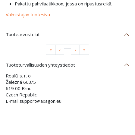
Pakattu pahvilaatikkoon, jossa on ripustusreikä.
Valmistajan tuotesivu
Tuotearvostelut
«
‹
›
»
Tuoteturvallisuuden yhteystiedot
RealQ s. r. o.
Železná 663/5
619 00 Brno
Czech Republic
E-mail support@axagon.eu