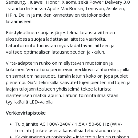
Samsung, Huawei, Honor, Xiaomi, sekä Power Delivery 3.0
-standardin kanssa Apple MacBookin, Lenovon, Asuksen,
HP:n, Dellin ja muiden kannettavien tietokoneiden
lataamiseen.
Edistyksellinen suojausjärjestelmä lataussovittimen
ulostulossa suojaa ladattavaa laitetta vaurioilta.
Laturitoiminto tunnistaa myös ladattavan laitteen ja
valitsee optimaalisen latausnopeuden ja -kulun.
Virta-adapterin runko on miellyttävän muotoinen ja
kokoinen. Verrattuna perinteisiin verkkovirtalatureihin, joilla
on samat ominaisuudet, tämän laturin koko on jopa puolet
pienempi. GaN-tekniikalla saavutettujen pienten mittojen ja
laajan tulojännitealueen yhdistelmä tekee laturista
ihanteellisen matka-apurin. Laturin toiminta ilmaistaan
tyylikkäällä LED-valolla.
Verkkovirtapistoke
Tulojännite AC 100V-240V / 1,5A / 50-60 Hz (WIV-
toiminto) tukee useita kansallisia tehostandardeja.
Kaksinapainen europistoke - integroitu laturin runkoon