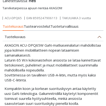
Lähetettävissä:
Heti
Tarviketarpeissa apuun rientää AXAGON!
ACU-DPQ65
EAN
8595247906113
TAKUUAIKA 3 vuotta
Tuotekuvaus
Tuotearvostelut
Tuoteturvallisuus
Tuotekuvaus
AXAGON ACU-DPQ65W GaN-matkaseinälaturi mahdollistaa
jopa kolmen mobiililaitteen nopean lataamisen
samanaikaisesti.
Laturin 65 W:n kokonaistehon ansiosta se lataa kannettavat
tietokoneet, puhelimet ja muut mobiililaitteet suurimmalla
mahdollisella nopeudella.
Sovittimessa on tavallinen USB-A-liitin, mutta myös kaksi
USB-C-liitintä.
Kompaktin koon ja korkean suorituskyvyn antaa käytetty
uusi GaN-teknologia. Galiumnitridillä käytetyt komponentit
toimivat suurella hyötysuhteella, minkä ansiosta
saavutetaan suuri suorituskyky pienellä koolla.