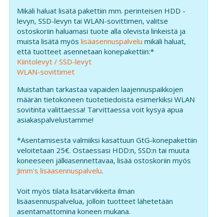
Mikäli haluat lisätä pakettiin mm. perinteisen HDD -
levyn, SSD-levyn tai WLAN-sovittimen, valitse
ostoskoriin haluamasi tuote alla olevista linkeistä ja
muista lisätä myös
lisäasennuspalvelu
mikäli haluat,
että tuotteet asennetaan konepakettiin:*
Kiintolevyt / SSD-levyt
WLAN-sovittimet
Muistathan tarkastaa vapaiden laajennuspaikkojen
määrän tietokoneen tuotetiedoista esimerkiksi WLAN
sovitinta valittaessa! Tarvittaessa voit kysyä apua
asiakaspalvelustamme!
*Asentamisesta valmiiksi kasattuun GtG-konepakettiin
veloitetaan 25€. Ostaessasi HDD:n, SSD:n tai muuta
koneeseen jälkiasennettavaa, lisää ostoskoriin myös
Jimm's lisäasennuspalvelu
.
Voit myös tilata lisätarvikkeita ilman
lisäasennuspalvelua, jolloin tuotteet lähetetään
asentamattomina koneen mukana.