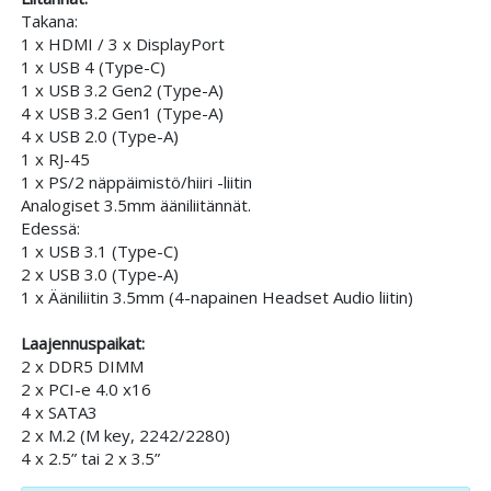
Takana:
1 x HDMI / 3 x DisplayPort
1 x USB 4 (Type-C)
1 x USB 3.2 Gen2 (Type-A)
4 x USB 3.2 Gen1 (Type-A)
4 x USB 2.0 (Type-A)
1 x RJ-45
1 x PS/2 näppäimistö/hiiri -liitin
Analogiset 3.5mm ääniliitännät.
Edessä:
1 x USB 3.1 (Type-C)
2 x USB 3.0 (Type-A)
1 x Ääniliitin 3.5mm (4-napainen Headset Audio liitin)
Laajennuspaikat:
2 x DDR5 DIMM
2 x PCI-e 4.0 x16
4 x SATA3
2 x M.2 (M key, 2242/2280)
4 x 2.5” tai 2 x 3.5”