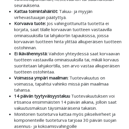
seurauksena.
Kattaa toimintahäiriöt:
Takuu- ja myyjän
virhevastuuajan päätyttyä.
Korvaava tuote:
Jos vahingoittunutta tuotetta ei
korjata, saat tilalle korvaavan tuotteen vastaavilla
ominaisuuksilla tai lahjakortin tapauksissa, joissa
korvaavan tuotteen hinta ylittää alkuperäisen tuotteen
ostohinnan.
Ei ikävähennystä:
Vaihdon yhteydessä saat korvaavan
tuotteen vastaavilla ominaisuuksilla tai, mikäli korvaus
suoritetaan lahjakortilla, sen arvo vastaa alkuperäisen
tuotteen ostohintaa.
Voimassa ympäri maailman:
Tuotevakuutus on
voimassa, tapahtui vahinko missä päin maailmaa
tahansa.
14 päivän tyytyväisyystakuu
Tuotevakuutuksen voi
irtisanoa ensimmäisten 14 päivän aikana, jolloin saat
vakuutusmaksun täysimääräisenä takaisin.
Monitorien tuoteturva kattaa myös pikselivirheet ja
komponenteille tuoteturva tarjoaa 30 päivän suojan
asennus- ja kokoamisvahingoille