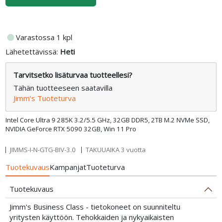
fiber_manual_record
Varastossa 1 kpl
Lähetettävissä:
Heti
Tarvitsetko lisäturvaa tuotteellesi?
Tähän tuotteeseen saatavilla
Jimm’s Tuoteturva
Intel Core Ultra 9 285K 3.2/5.5 GHz, 32GB DDR5, 2TB M.2 NVMe SSD,
NVIDIA GeForce RTX 5090 32GB, Win 11 Pro
JIMMS-I-N-GTG-BIV-3.0
TAKUUAIKA 3 vuotta
Tuotekuvaus
Kampanjat
Tuoteturva
Tuotekuvaus
Jimm's Business Class - tietokoneet on suunniteltu
yritysten käyttöön. Tehokkaiden ja nykyaikaisten