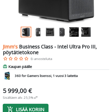
Jimm's
Business Class - Intel Ultra Pro III,
pöytätietokone
star_border
star_border
star_border
star_border
star_border
Ei arvosteluita
Kaupan päälle
card_giftcard
360 for Gamers lisenssi, 1 vuosi 3 laitetta
5 999,00 €
Sisältäen alv. 25,5%
swap_horiz
add_shopping_cart
LISÄÄ KORIIN