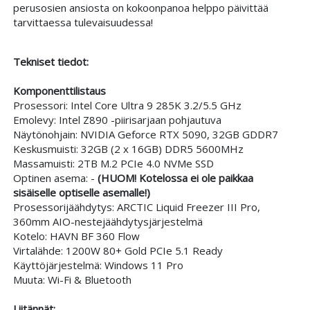
perusosien ansiosta on kokoonpanoa helppo päivittää
tarvittaessa tulevaisuudessa!
Tekniset tiedot:
Komponenttilistaus
Prosessori: Intel Core Ultra 9 285K 3.2/5.5 GHz
Emolevy: Intel Z890 -piirisarjaan pohjautuva
Näytönohjain: NVIDIA Geforce RTX 5090, 32G
B
GDDR7
Keskusmuisti: 32GB (2 x 16GB) DDR5 5600MHz
Massamuisti: 2TB M.2 PCIe 4.0 NVMe SSD
Optinen asema: -
(HUOM! Kotelossa ei ole paikkaa
sisäiselle optiselle asemalle!)
Prosessorijäähdytys: ARCTIC Liquid Freezer III Pro,
360mm AIO-nestejäähdytysjärjestelmä
Kotelo:
HAVN BF 360 Flow
Virtalähde: 1200W 80+ Gold PCIe 5.1 Ready
Käyttöjärjestelmä: Windows 11 Pro
Muuta: Wi-Fi & Bluetooth
Liitännät
: