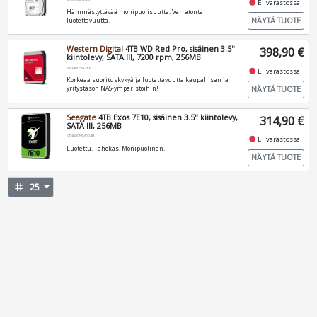
fiber_manual_record
Ei varastossa
Hämmästyttävää monipuolisuutta. Verratonta
NÄYTÄ TUOTE
luotettavuutta.
Western Digital
4TB WD Red Pro, sisäinen 3.5"
398,90 €
kiintolevy, SATA III, 7200 rpm, 256MB
WD4005FFBX
fiber_manual_record
Ei varastossa
Korkeaa suorituskykyä ja luotettavuutta kaupallisen ja
NÄYTÄ TUOTE
yritystason NAS-ympäristöihin!
Seagate
4TB Exos 7E10, sisäinen 3.5" kiintolevy,
314,90 €
SATA III, 256MB
ST4000NM024B
fiber_manual_record
Ei varastossa
Luotettu. Tehokas. Monipuolinen.
NÄYTÄ TUOTE
tag
25