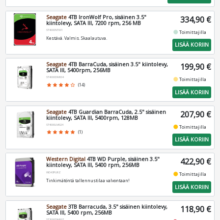
Seagate
4TB IronWolf Pro, sisäinen 3.5"
334,90 €
kiintolevy, SATA III, 7200 rpm, 256 MB
ST4000NT001
fiber_manual_record
Toimittajilla
Kestävä. Valmis. Skaalautuva.
LISÄÄ KORIIN
Seagate
4TB BarraCuda, sisäinen 3.5" kiintolevy,
199,90 €
SATA III, 5400rpm, 256MB
ST4000DM004
fiber_manual_record
Toimittajilla
star
star
star
star
star_border
(14)
LISÄÄ KORIIN
Seagate
4TB Guardian BarraCuda, 2.5" sisäinen
207,90 €
kiintolevy, SATA III, 5400rpm, 128MB
ST4000LM024
fiber_manual_record
Toimittajilla
star
star
star
star
star
(1)
LISÄÄ KORIIN
Western Digital
4TB WD Purple, sisäinen 3.5"
422,90 €
kiintolevy, SATA III, 5400 rpm, 256MB
WD43PURZ
fiber_manual_record
Toimittajilla
Tinkimätöntä tallennustilaa valvontaan!
LISÄÄ KORIIN
Seagate
3TB Barracuda, 3.5" sisäinen kiintolevy,
118,90 €
SATA III, 5400 rpm, 256MB
ST3000DM007