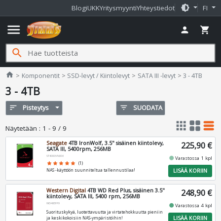
brightness_medium
Blogi
UKK
Yritysmyynti
Yhteystiedot
FI
menu
person
shopping_cart
search
Jimms.fi
home
Komponentit
SSD-levyt / Kiintolevyt
SATA III -levyt
3 - 4TB
3 - 4TB
sort
Pisteytys
filter_list
SUODATA
apps
grid_view
table_rows
Näytetään
:
1 - 9 / 9
Seagate
4TB IronWolf, 3.5" sisäinen kiintolevy,
225,90 €
SATA III, 5400rpm, 256MB
ST4000VN006
fiber_manual_record
Varastossa 1 kpl
star
star
star
star
star
(1)
LISÄÄ KORIIN
NAS -käyttöön suunniteltua tallennustilaa!
Western Digital
4TB WD Red Plus, sisäinen 3.5"
248,90 €
kiintolevy, SATA III, 5400 rpm, 256MB
WD40EFPX
fiber_manual_record
Varastossa 4 kpl
Suorituskykyä, luotettavuutta ja virtatehokkuutta pieniin
LISÄÄ KORIIN
ja keskikokoisiin NAS-ympäristöihin!