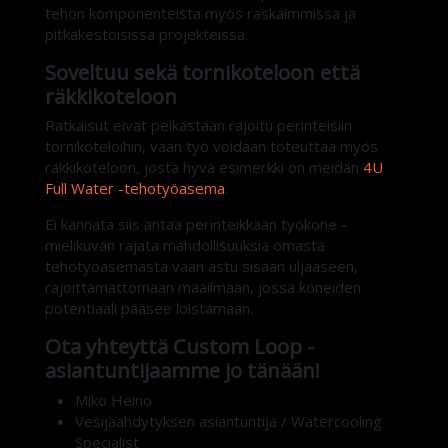
tehon komponenteista myös raskaimmissa ja
pitkäkestoisissa projekteissa.
Soveltuu sekä tornikoteloon että
räkkikoteloon
Ratkaisut eivät pelkästään rajoitu perinteisiin
tornikoteloihin, vaan työ voidaan toteuttaa myös
räkkikoteloon, josta hyvä esimerkki on meidän
4U
Full Water -tehotyöasema
.
Ei kannata siis antaa perinteikkään työkone -
mielikuvan rajata mahdollisuuksia omasta
tehotyöasemasta vaan astu sisään uljaaseen,
rajoittamattomaan maailmaan, jossa koneiden
potentiaali pääsee loistamaan.
Ota yhteyttä Custom Loop -
asiantuntijaamme jo tänään!
Miko Heino
Vesijäähdytyksen asiantuntija / Watercooling
Specialist