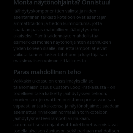
Monta näytönohjainta? Onnistuu!
Jäähdytyskomponenttien valinta ja niiden
asentaminen tarkasti koteloon ovat asentajan
ammattitaidon ja tiedon kulminoituma, jotta
saadaan paras mahdollinen jäähdytysteho
aikaiseksi. Tämä taidonnäyte mahdollistaa
esimerkiksi monien näytönohjainten asennuksen
yhden koneen sisälle, niin että lämpötilat eivät
vaikuta koneen laskentatehoon ja käyttäjä saa
maksimaalisen voiman irti laitteesta.
Paras mahdollinen teho
Vaikkakin ulkoasu on ensisilmäyksellä se
taianomaisin osuus Custom Loop -ratkaisusta - on
todellinen taika kätketty jäähdytyksen tehoon;
monien satojen wattien puristama prosessori saa
vapaasti antaa kaikkensa ja näytönohjaimet saadaan
asennettua rinnakkain normaaliin tornikoteloon.
Jäähdytysnesteen lämpötilan mukaan,
automaattisesti ohjautuvat tuulettimet varmistavat
todella alhaisen äänitason sekä parhaan mahdollisen