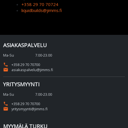
+358 29 70 70724
liquidbuilds@jimms.fi
ASIAKASPALVELU
Ma-Su
7.00-23.00
phone
+358 29 70 70700
email
asiakaspalvelu@jimms.fi
YRITYSMYYNTI
Ma-Su
7.00-23.00
phone
+358 29 70 70700
email
yritysmyynti@jimms.fi
MYYMÄLÄ TURKU