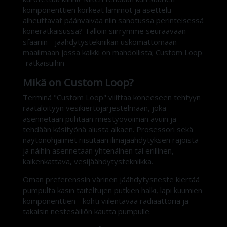
komponenttien korkeat lämmöt ja asettelu
aiheuttavat päänvaivaa niin sanotussa perinteisessä
koneratkaisussa? Tällöin siirrymme seuraavaan
sfääriin - jäähdytystekniikan uskomattomaan
maailmaan jossa kaikki on mahdollista; Custom Loop
-ratkaisuihin
Mikä on Custom Loop?
Terminä "Custom Loop" viiittaa koneeseen tehtyyn
räätälöityyn vesikiertojärjestelmään, joka
asennetaan puhtaan miestyövoiman avuin ja
tehdään käsityönä alusta alkaen. Prosessori sekä
näytönohjaimet riisutaan ilmajäähdytyksen rajoista
ja näihin asennetaan yhtenäinen tai erillinen,
kaikenkattava, vesijäähdytystekniikka.
Oman preferenssin värinen jäähdytysneste kiertää
pumpulta käsin taiteltujen putkien halki, läpi kuumien
komponenttien - kohti viilentävää radiaattoria ja
takaisin nestesäiliön kautta pumpulle.