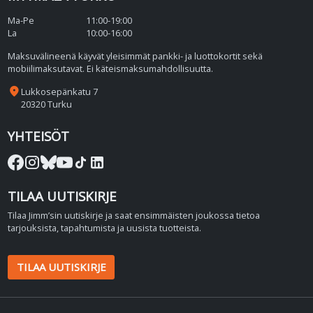
Ma-Pe
11:00-19:00
La
10:00-16:00
Maksuvälineenä käyvät yleisimmät pankki- ja luottokortit sekä
mobiilimaksutavat. Ei käteismaksumahdollisuutta.
place
Lukkosepänkatu 7
20320 Turku
YHTEISÖT
TILAA UUTISKIRJE
Tilaa Jimm’sin uutiskirje ja saat ensimmäisten joukossa tietoa
tarjouksista, tapahtumista ja uusista tuotteista.
TILAA UUTISKIRJE