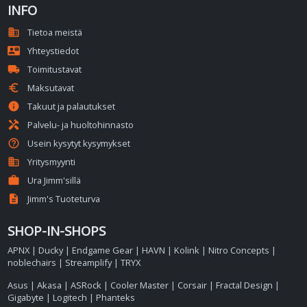
INFO
domain
Tietoa meistä
contact_mail
Yhteystiedot
local_shipping
Toimitustavat
euro
Maksutavat
info
Takuut ja palautukset
handyman
Palvelu- ja huoltohinnasto
help_outline
Usein kysytyt kysymykset
business
Yritysmyynti
work
Ura Jimm'sillä
description
Jimm's Tuoteturva
SHOP-IN-SHOPS
APNX
|
Ducky
|
Endgame Gear
|
HAVN
|
Kolink
|
Nitro Concepts
|
noblechairs
|
Streamplify
|
TRYX
Asus
|
Akasa
|
ASRock
|
Cooler Master
|
Corsair
|
Fractal Design
|
Gigabyte
|
Logitech
|
Phanteks