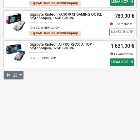
LISÄÄ KORIIN
Gigabyte Steam lahjakorttikampanja!
Gigabyte
Radeon RX 9070 XT GAMING OC ICE -
789,90 €
näytönohjain, 16GB GDDR6
GV-R907XGAMINGOCICE-16GD
fiber_manual_record
Ei varastossa
PCIe 5.0, 2xHDMI/2xDP
NÄYTÄ TUOTE
Gigabyte Steam lahjakorttikampanja!
Gigabyte
Radeon AI PRO R9700 AI TOP -
1 631,90 €
näytönohjain, 32GB GDDR6
GV-R9700AI-TOP-32GD
fiber_manual_record
Ei varastossa
PCIe 5.0, HDMI/3xDP
LISÄÄ KORIIN
tag
25