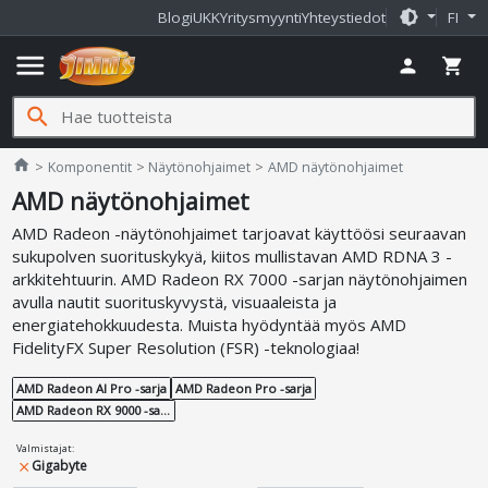
brightness_medium
Blogi
UKK
Yritysmyynti
Yhteystiedot
FI
menu
person
shopping_cart
search
Jimms.fi
home
Komponentit
Näytönohjaimet
AMD näytönohjaimet
AMD näytönohjaimet
AMD Radeon -näytönohjaimet tarjoavat käyttöösi seuraavan
sukupolven suorituskykyä, kiitos mullistavan AMD RDNA 3 -
arkkitehtuurin. AMD Radeon RX 7000 -sarjan näytönohjaimen
avulla nautit suorituskyvystä, visuaaleista ja
energiatehokkuudesta. Muista hyödyntää myös AMD
FidelityFX Super Resolution (FSR) -teknologiaa!
AMD Radeon AI Pro -sarja
AMD Radeon Pro -sarja
AMD Radeon RX 9000 -sarja
Valmistajat
:
Gigabyte
close