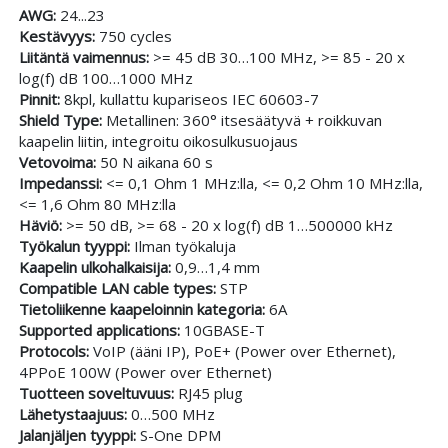
AWG:
24...23
Kestävyys:
750 cycles
Liitäntä vaimennus:
>= 45 dB 30…100 MHz, >= 85 - 20 x
log(f) dB 100…1000 MHz
Pinnit:
8kpl, kullattu kupariseos IEC 60603-7
Shield Type:
Metallinen: 360° itsesäätyvä + roikkuvan
kaapelin liitin, integroitu oikosulkusuojaus
Vetovoima:
50 N aikana 60 s
Impedanssi:
<= 0,1 Ohm 1 MHz:lla, <= 0,2 Ohm 10 MHz:lla,
<= 1,6 Ohm 80 MHz:lla
Häviö:
>= 50 dB, >= 68 - 20 x log(f) dB 1…500000 kHz
Työkalun tyyppi:
Ilman työkaluja
Kaapelin ulkohalkaisija:
0,9…1,4 mm
Compatible LAN cable types:
STP
Tietoliikenne kaapeloinnin kategoria:
6A
Supported applications:
10GBASE-T
Protocols:
VoIP (ääni IP), PoE+ (Power over Ethernet),
4PPoE 100W (Power over Ethernet)
Tuotteen soveltuvuus:
RJ45 plug
Lähetystaajuus:
0…500 MHz
Jalanjäljen tyyppi:
S-One DPM