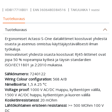
VDIB1771XB01
EAN
3606480384516
TAKUUAIKA 1 vuosi
Tuotekuvaus
Tuotekuvaus
Ergonomiset Actassi S-One dataliittimet koostuvat yhdestä
osasta ja asennus onnistuu käyttäjäystävällisesti ilman
työkaluja.
Innovatiiviset yhdestä osasta koostuvat RJ45-liittimet ovat
jopa 50 % nopeampia kytkeä ja täysin standardien
ISO/IEC11801 ja 2:2010 mukaisia.
Sähkönumero:
7240122
Wiring Colour configuration:
568 A/B
Nimellisvirta:
1,5 A 25 °C
Voltage proof:
1000 V AC/DC Huippu, kytkentöjen välillä,
1500 V AC/DC huippu, kytkentöjen ja kuoren välillä
Kosketinresistanssi:
20 mOhm
Lähtökohtainen eristeen resistanssi:
>= 500 MOhm 100 V
DC