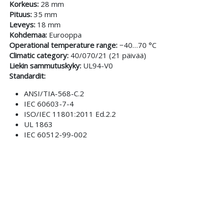
Korkeus:
28 mm
Pituus:
35 mm
Leveys:
18 mm
Kohdemaa:
Eurooppa
Operational temperature range:
−40…70 °C
Climatic category:
40/070/21 (21 päivää)
Liekin sammutuskyky:
UL94-V0
Standardit:
ANSI/TIA-568-C.2
IEC 60603-7-4
ISO/IEC 11801:2011 Ed.2.2
UL 1863
IEC 60512-99-002