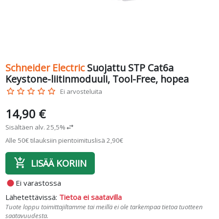
Schneider Electric
Suojattu STP Cat6a
Keystone-liitinmoduuli, Tool-Free, hopea
star_border
star_border
star_border
star_border
star_border
Ei arvosteluita
14,90 €
Sisältäen alv. 25,5%
swap_horiz
Alle 50€ tilauksiin pientoimituslisä 2,90€
add_shopping_cart
LISÄÄ KORIIN
fiber_manual_record
Ei varastossa
Lähetettävissä:
Tietoa ei saatavilla
Tuote loppu toimittajiltamme tai meillä ei ole tarkempaa tietoa tuotteen
saatavuudesta.