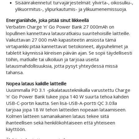
Sisäänrakennetut turvajärjestelmät: ylivirta-, oikosulku-,
ylikuormitus-, ylipurkautumis- ja ylikuumenemissuoja.
Energianlähde, joka pitää sinut liikkeellä
Verbatim Charge ‘n’ Go Power Bank 27 000mAh on
lopullinen kannettava latausratkaisu suuritehoisille laitteille.
Vaikuttavan 27 000 mAh kapasiteetin ansiosta tämä
virtapankki pitää kannettavat tietokoneet, älypuhelimet ja
tabletit käynnissä kiireisen päivän ajan. Se sopii täydellisesti
töihin, matkalle tai ulkoiluun ja tarjoaa useita
latausmahdollisuuksia, jotta pysyt yhteydessä missä
tahansa.
Nopea lataus kaikille laitteille
Uusimmalla PD 3.1 -pikalataustekniikalla varustettu Charge
‘n’ Go Power Bank tukee jopa 140 W suurta tehoa kahden
USB-C-portin kautta. Sen lisä-USB-A-portti QC 3.0:lla
tarjoaa jopa 18 W tehon laitteiden nopeaan lataamiseen.
Kolmen laitteen samanaikainen lataus tekee siitä
ihanteellisen sekä henkilökohtaiseen että yhteiseen
käyttöön.