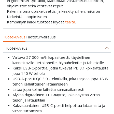
ergonomiset työtuolit, laadukkaat vastamelukuulokkeet,
ohjelmistot sekä kestävät reput.
Rakenna oma opiskelusettisi ja keskity siihen, mikä on
tärkeintä – oppimiseen.
Kampanjan kaikki tuotteet löydät
täältä
.
Tuotekuvaus
Tuoteturvallisuus
Tuotekuvaus
Valtava 27 000 mAh kapasiteetti, täydellinen
kannettaville tietokoneille, älypuhelimille ja tableteille
Kaksi USB-C-porttia, jotka tukevat PD 3.1 -pikalatausta
jopa 140 W teholla
USB-A-portti QC 3.0 -tekniikalla, joka tarjoaa jopa 18 W
tehon lisälaitteiden lataamiseen
Lataa jopa kolme laitetta samanaikaisesti
Älykäs digitaalinen TFT-näyttö, joka näyttää virran
tason ja lataustilan
Kaksisuuntainen USB-C-portti helpottaa lataamista ja
virran siirtämistä