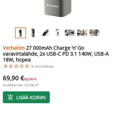
Verbatim
27 000mAh Charge ‘n’ Go
varavirtalähde, 2x USB-C PD 3.1 140W, USB-A
18W, hopea
star_border
star_border
star_border
star_border
star_border
Ei arvosteluita
69,90 €
92,90 €
Sisältäen alv. 25,5%
swap_horiz
add_shopping_cart
LISÄÄ KORIIN