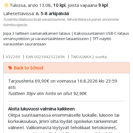
fiber_manual_record
Tulossa, arvio 13.08,
10 kpl
, joista vapaana
9 kpl
Lähetettävissä:
n. 5-8 arkipäivää
Tuotetta tilattuna lisää varastoomme, lähetettävissä paras arviomme
toimitusajasta.
Jopa 3 laitteen samanaikainen lataus | Kaksisuuntainen USB-C-lataus
virransyöttöön ja varavirtalähteen lataamiseen | TFT-näyttö
varaustilan seurantaan
V32269
EAN
0023942322696
TAKUUAIKA 2 vuotta
Back to School
local_offer
Tarjoushinta 69,90€ on voimassa 16.8.2026 klo 23:59
asti.
Tuotteen 30pv alin hinta on ollut 92,90€.
Aloita lukuvuosi valmiina kaikkeen
Olitpa suuntaamassa ensimmäiselle luokalle, lukioon tai
korkeakouluun, Jimm´siltä löydät opiskelun tärkeimmät
välineet. Valikoimasta löytyvät tehokkaat tietokoneet,