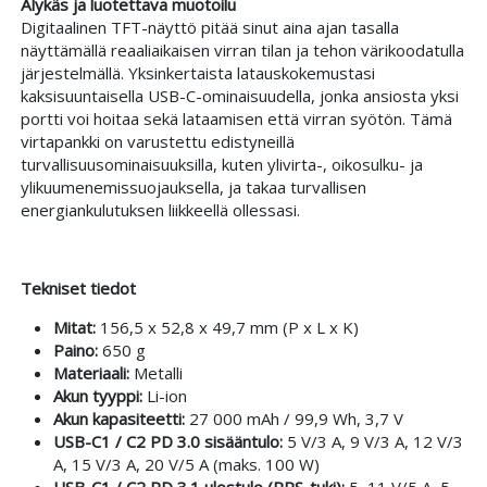
Älykäs ja luotettava muotoilu
Digitaalinen TFT-näyttö pitää sinut aina ajan tasalla
näyttämällä reaaliaikaisen virran tilan ja tehon värikoodatulla
järjestelmällä. Yksinkertaista latauskokemustasi
kaksisuuntaisella USB-C-ominaisuudella, jonka ansiosta yksi
portti voi hoitaa sekä lataamisen että virran syötön. Tämä
virtapankki on varustettu edistyneillä
turvallisuusominaisuuksilla, kuten ylivirta-, oikosulku- ja
ylikuumenemissuojauksella, ja takaa turvallisen
energiankulutuksen liikkeellä ollessasi.
Tekniset tiedot
Mitat:
156,5 x 52,8 x 49,7 mm (P x L x K)
Paino:
650 g
Materiaali:
Metalli
Akun tyyppi:
Li-ion
Akun kapasiteetti:
27 000 mAh / 99,9 Wh, 3,7 V
USB-C1 / C2 PD 3.0 sisääntulo:
5 V/3 A, 9 V/3 A, 12 V/3
A, 15 V/3 A, 20 V/5 A (maks. 100 W)
USB-C1 / C2 PD 3.1 ulostulo (PPS-tuki):
5–11 V/5 A, 5