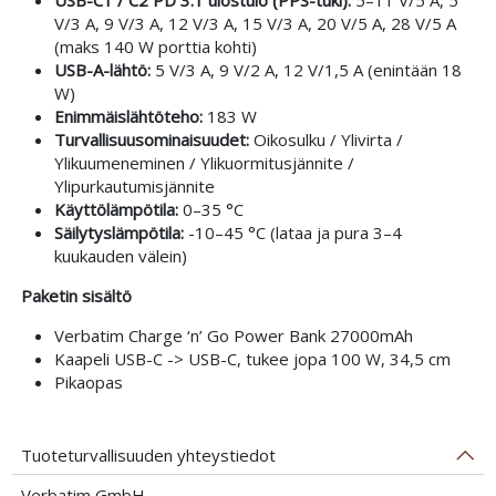
V/3 A, 9 V/3 A, 12 V/3 A, 15 V/3 A, 20 V/5 A, 28 V/5 A
(maks 140 W porttia kohti)
USB-A-lähtö:
5 V/3 A, 9 V/2 A, 12 V/1,5 A (enintään 18
W)
Enimmäislähtöteho:
183 W
Turvallisuusominaisuudet:
Oikosulku / Ylivirta /
Ylikuumeneminen / Ylikuormitusjännite /
Ylipurkautumisjännite
Käyttölämpötila:
0–35 °C
Säilytyslämpötila:
-10–45 °C (lataa ja pura 3–4
kuukauden välein)
Paketin sisältö
Verbatim Charge ‘n’ Go Power Bank 27000mAh
Kaapeli USB-C -> USB-C, tukee jopa 100 W, 34,5 cm
Pikaopas
Tuoteturvallisuuden yhteystiedot
Verbatim GmbH