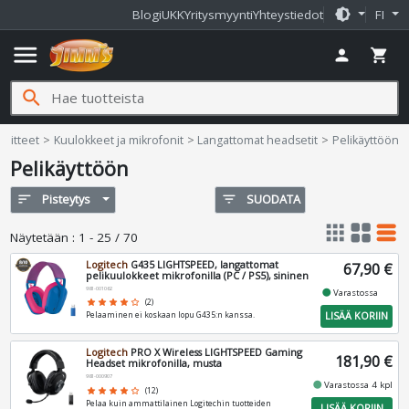
brightness_medium
Blogi
UKK
Yritysmyynti
Yhteystiedot
FI
menu
person
shopping_cart
search
i
laitteet
Kuulokkeet ja mikrofonit
Langattomat headsetit
Pelikäyttöön
Pelikäyttöön
sort
Pisteytys
filter_list
SUODATA
apps
grid_view
table_rows
Näytetään
:
1 - 25 / 70
Logitech
G435 LIGHTSPEED, langattomat
67,90 €
pelikuulokkeet mikrofonilla (PC / PS5), sininen
981-001062
fiber_manual_record
Varastossa
star
star
star
star
star_border
(2)
LISÄÄ KORIIN
Pelaaminen ei koskaan lopu G435:n kanssa.
Logitech
PRO X Wireless LIGHTSPEED Gaming
181,90 €
Headset mikrofonilla, musta
981-000907
fiber_manual_record
Varastossa 4 kpl
star
star
star
star
star_border
(12)
Pelaa kuin ammattilainen Logitechin tuotteiden
LISÄÄ KORIIN