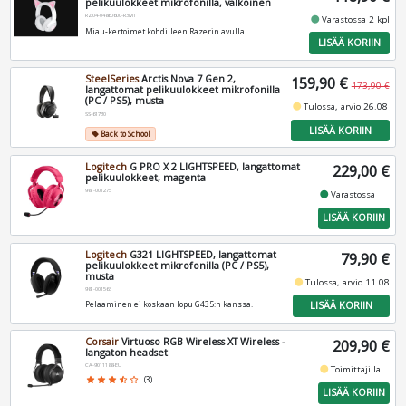
pelikuulokkeet mikrofonilla, valkoinen
RZ04-04860600-R3M1
fiber_manual_record
Varastossa 2 kpl
Miau-kertoimet kohdilleen Razerin avulla!
LISÄÄ KORIIN
SteelSeries
Arctis Nova 7 Gen 2,
159,90 €
173,90 €
langattomat pelikuulokkeet mikrofonilla
(PC / PS5), musta
fiber_manual_record
Tulossa, arvio 26.08
SS-61730
LISÄÄ KORIIN
Back to School
local_offer
Logitech
G PRO X 2 LIGHTSPEED, langattomat
229,00 €
pelikuulokkeet, magenta
981-001275
fiber_manual_record
Varastossa
LISÄÄ KORIIN
Logitech
G321 LIGHTSPEED, langattomat
79,90 €
pelikuulokkeet mikrofonilla (PC / PS5),
musta
fiber_manual_record
Tulossa, arvio 11.08
981-001563
LISÄÄ KORIIN
Pelaaminen ei koskaan lopu G435:n kanssa.
Corsair
Virtuoso RGB Wireless XT Wireless -
209,90 €
langaton headset
CA-9011188-EU
fiber_manual_record
Toimittajilla
star
star
star
star_half
star_border
(3)
LISÄÄ KORIIN