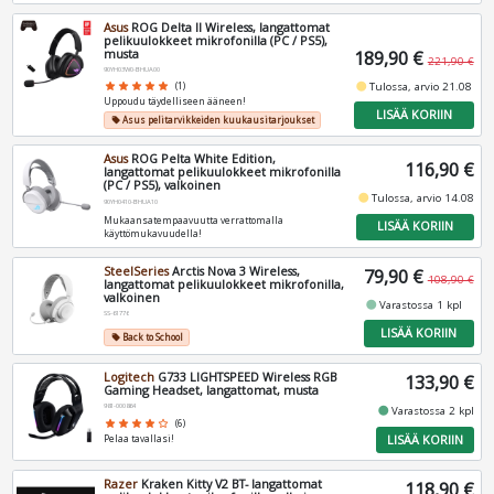
Asus
ROG Delta II Wireless, langattomat
pelikuulokkeet mikrofonilla (PC / PS5),
musta
189,90 €
221,90 €
90YH03W0-BHUA00
fiber_manual_record
Tulossa, arvio 21.08
star
star
star
star
star
(1)
Uppoudu täydelliseen ääneen!
LISÄÄ KORIIN
Asus pelitarvikkeiden kuukausitarjoukset
local_offer
Asus
ROG Pelta White Edition,
116,90 €
langattomat pelikuulokkeet mikrofonilla
(PC / PS5), valkoinen
fiber_manual_record
Tulossa, arvio 14.08
90YH0410-BHUA10
Mukaansatempaavuutta verrattomalla
LISÄÄ KORIIN
käyttömukavuudella!
SteelSeries
Arctis Nova 3 Wireless,
79,90 €
108,90 €
langattomat pelikuulokkeet mikrofonilla,
valkoinen
fiber_manual_record
Varastossa 1 kpl
SS-61776
LISÄÄ KORIIN
Back to School
local_offer
Logitech
G733 LIGHTSPEED Wireless RGB
133,90 €
Gaming Headset, langattomat, musta
981-000864
fiber_manual_record
Varastossa 2 kpl
star
star
star
star
star_border
(6)
LISÄÄ KORIIN
Pelaa tavallasi!
Razer
Kraken Kitty V2 BT- langattomat
118,90 €