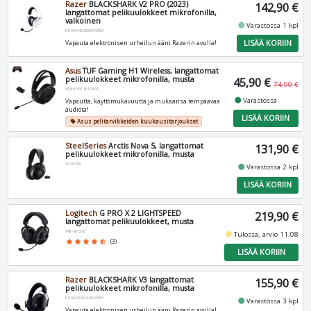
Razer
BLACKSHARK V2 PRO (2023)
142,90 €
langattomat pelikuulokkeet mikrofonilla,
valkoinen
fiber_manual_record
Varastossa 1 kpl
RZ04-04530200-R3M1
LISÄÄ KORIIN
Vapauta elektronisen urheilun ääni Razerin avulla!
Asus
TUF Gaming H1 Wireless, langattomat
pelikuulokkeet mikrofonilla, musta
45,90 €
74,90 €
90YH0391-B3UA00
fiber_manual_record
Varastossa
Vapautta, käyttömukavuutta ja mukaansa tempaavaa
audiota!
LISÄÄ KORIIN
Asus pelitarvikkeiden kuukausitarjoukset
local_offer
SteelSeries
Arctis Nova 5, langattomat
131,90 €
pelikuulokkeet mikrofonilla, musta
SS-61670
fiber_manual_record
Varastossa 2 kpl
LISÄÄ KORIIN
Logitech
G PRO X 2 LIGHTSPEED
219,90 €
langattomat pelikuulokkeet, musta
981-001263
fiber_manual_record
Tulossa, arvio 11.08
star
star
star
star
star_half
(3)
LISÄÄ KORIIN
Razer
BLACKSHARK V3 langattomat
155,90 €
pelikuulokkeet mikrofonilla, musta
RZ04-05410100-R3M1
fiber_manual_record
Varastossa 3 kpl
Vapauta elektronisen urheilun ääni Razerin avulla!