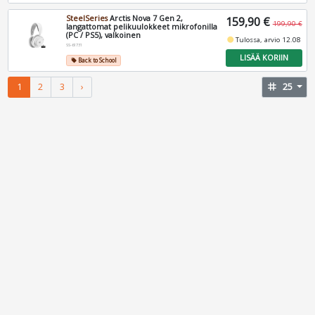
SteelSeries
Arctis Nova 7 Gen 2,
159,90 €
199,90 €
langattomat pelikuulokkeet mikrofonilla
(PC / PS5), valkoinen
fiber_manual_record
Tulossa, arvio 12.08
SS-61731
LISÄÄ KORIIN
Back to School
local_offer
1
2
3
›
tag
25