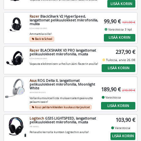
LISÄÄ KORIIN
Razer
BlackShark V2 HyperSpeed,
langattomat pelikuulokkeet mikrofonilla,
99,90 €
131,90 €
musta
RZ04-04960100-R3M1
fiber_manual_record
Varastossa 3 kpl
Ammattilaisille!
LISÄÄ KORIIN
Back to School
local_offer
Razer
BLACKSHARK V3 PRO langattomat
237,90 €
pelikuulokkeet mikrofonilla, musta
RZ04-05400100-R3M1
fiber_manual_record
Tulossa, arvio 26.08
Vapauta elektronisen urheilun ääni Razerin avulla!
LISÄÄ KORIIN
Asus
ROG Delta II, langattomat
pelikuulokkeet mikrofonilla, Moonlight
White
189,90 €
210,90 €
90YH03W0-BHUA10
fiber_manual_record
Varastossa
Vallankumouksellista mukaansatempaavuutta
pelaamiseen!
LISÄÄ KORIIN
Asus pelitarvikkeiden kuukausitarjoukset
local_offer
Logitech
G535 LIGHTSPEED, langattomat
103,90 €
pelikuulokkeet mikrofonilla, musta
981-000972
fiber_manual_record
Varastossa
Peliaudio kerralla kuntoon Logitechin avulla!
LISÄÄ KORIIN