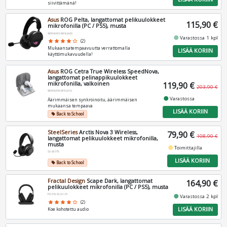
siivittämänä!
Asus
ROG Pelta, langattomat pelikuulokkeet
115,90 €
mikrofonilla (PC / PS5), musta
90YH0410-BHUA00
fiber_manual_record
Varastossa 1 kpl
star
star
star
star
star_border
(2)
Mukaansatempaavuutta verrattomalla
LISÄÄ KORIIN
käyttömukavuudella!
Asus
ROG Cetra True Wireless SpeedNova,
langattomat pelinappikuulokkeet
mikrofonilla, valkoinen
119,90 €
203,90 €
90YH03Y0-BTUA10
fiber_manual_record
Varastossa
Äärimmäisen synkroinoitu, äärimmäisen
mukaansa tempaava
LISÄÄ KORIIN
Back to School
local_offer
SteelSeries
Arctis Nova 3 Wireless,
79,90 €
108,90 €
langattomat pelikuulokkeet mikrofonilla,
musta
fiber_manual_record
Toimittajilla
SS-61775
LISÄÄ KORIIN
Back to School
local_offer
Fractal Design
Scape Dark, langattomat
164,90 €
pelikuulokkeet mikrofonilla (PC / PS5), musta
FD-HS-SCA1-01
fiber_manual_record
Varastossa 2 kpl
star
star
star
star
star_border
(2)
LISÄÄ KORIIN
Koe kohotettu audio