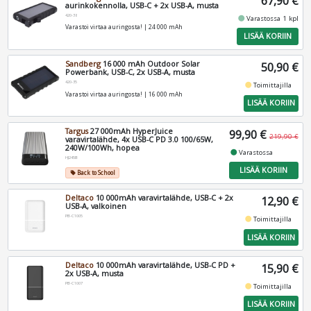
67,90 €
aurinkokennolla, USB-C + 2x USB-A, musta
420-38
fiber_manual_record
Varastossa 1 kpl
Varastoi virtaa auringosta! | 24 000 mAh
LISÄÄ KORIIN
Sandberg
16 000 mAh Outdoor Solar
50,90 €
Powerbank, USB-C, 2x USB-A, musta
420-35
fiber_manual_record
Toimittajilla
Varastoi virtaa auringosta! | 16 000 mAh
LISÄÄ KORIIN
Targus
27 000mAh HyperJuice
99,90 €
219,90 €
varavirtalähde, 4x USB-C PD 3.0 100/65W,
240W/100Wh, hopea
fiber_manual_record
Varastossa
HJ245B
LISÄÄ KORIIN
Back to School
local_offer
Deltaco
10 000mAh varavirtalähde, USB-C + 2x
12,90 €
USB-A, valkoinen
PB-C1005
fiber_manual_record
Toimittajilla
LISÄÄ KORIIN
Deltaco
10 000mAh varavirtalähde, USB-C PD +
15,90 €
2x USB-A, musta
PB-C1007
fiber_manual_record
Toimittajilla
LISÄÄ KORIIN