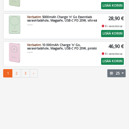
LISÄÄ KORIIN
Verbatim
5000mAh Charge ‘n’ Go Essentials
28,90 €
varavirtalähde, Magsafe, USB-C PD 20W, vihreä
V32226
fiber_manual_record
Ei varastossa
LISÄÄ KORIIN
Verbatim
10 000mAh Charge 'n' Go,
46,90 €
varavirtalähde, Magsafe, USB-C PD 20W, pinkki
V32248
fiber_manual_record
Ei varastossa
LISÄÄ KORIIN
1
2
3
›
tag
25