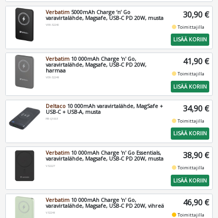
Verbatim
5000mAh Charge ‘n’ Go
30,90 €
varavirtalähde, Magsafe, USB-C PD 20W, musta
VER-32240
fiber_manual_record
Toimittajilla
LISÄÄ KORIIN
Verbatim
10 000mAh Charge 'n' Go,
41,90 €
varavirtalähde, Magsafe, USB-C PD 20W,
harmaa
fiber_manual_record
Toimittajilla
VER-32249
LISÄÄ KORIIN
Deltaco
10 000mAh varavirtalähde, MagSafe +
34,90 €
USB-C + USB-A, musta
PB-Q1003
fiber_manual_record
Toimittajilla
LISÄÄ KORIIN
Verbatim
10 000mAh Charge 'n' Go Essentials,
38,90 €
varavirtalähde, Magsafe, USB-C PD 20W, musta
V32227
fiber_manual_record
Toimittajilla
LISÄÄ KORIIN
Verbatim
10 000mAh Charge 'n' Go,
46,90 €
varavirtalähde, Magsafe, USB-C PD 20W, vihreä
V32246
fiber_manual_record
Toimittajilla