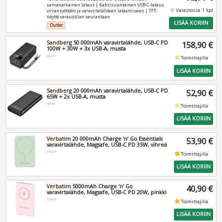
samanaikainen lataus | Kaksisuuntainen USB-C-lataus
fiber_manual_record
Varastossa 1 kpl
virransyöttöön ja varavirtalähteen lataamiseen | TFT-
näyttö varaustilan seurantaan
LISÄÄ KORIIN
Outlet
Sandberg
50 000mAh varavirtalähde, USB-C PD
158,90 €
100W + 30W + 3x USB-A, musta
420-75
fiber_manual_record
Toimittajilla
LISÄÄ KORIIN
Sandberg
20 000mAh varavirtalähde, USB-C PD
52,90 €
65W + 2x USB-A, musta
420-62
fiber_manual_record
Toimittajilla
LISÄÄ KORIIN
Verbatim
20 000mAh Charge ‘n’ Go Essentials
53,90 €
varavirtalähde, Magsafe, USB-C PD 35W, vihreä
V32224
fiber_manual_record
Toimittajilla
LISÄÄ KORIIN
Verbatim
5000mAh Charge ‘n’ Go
40,90 €
varavirtalähde, Magsafe, USB-C PD 20W, pinkki
V32243
fiber_manual_record
Toimittajilla
LISÄÄ KORIIN