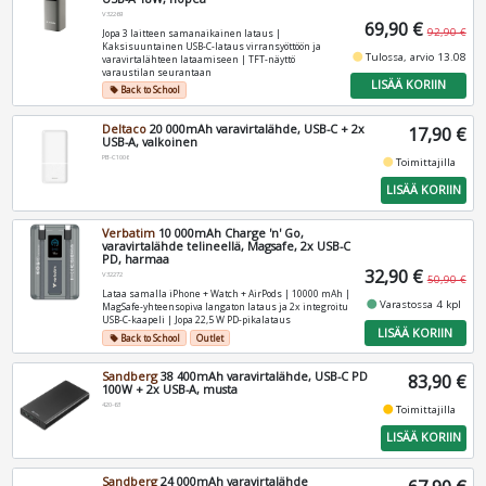
V32269
69,90 €
92,90 €
Jopa 3 laitteen samanaikainen lataus |
Kaksisuuntainen USB-C-lataus virransyöttöön ja
fiber_manual_record
Tulossa, arvio 13.08
varavirtalähteen lataamiseen | TFT-näyttö
varaustilan seurantaan
LISÄÄ KORIIN
Back to School
local_offer
Deltaco
20 000mAh varavirtalähde, USB-C + 2x
17,90 €
USB-A, valkoinen
PB-C1006
fiber_manual_record
Toimittajilla
LISÄÄ KORIIN
Verbatim
10 000mAh Charge 'n' Go,
varavirtalähde telineellä, Magsafe, 2x USB-C
PD, harmaa
32,90 €
V32272
50,90 €
Lataa samalla iPhone + Watch + AirPods | 10000 mAh |
fiber_manual_record
Varastossa 4 kpl
MagSafe-yhteensopiva langaton lataus ja 2x integroitu
USB-C-kaapeli | Jopa 22,5 W PD-pikalataus
LISÄÄ KORIIN
Back to School
Outlet
local_offer
Sandberg
38 400mAh varavirtalähde, USB-C PD
83,90 €
100W + 2x USB-A, musta
420-63
fiber_manual_record
Toimittajilla
LISÄÄ KORIIN
Sandberg
24 000mAh varavirtalähde