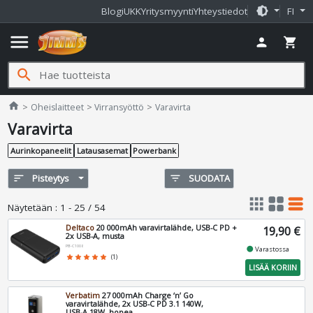
brightness_medium
Blogi
UKK
Yritysmyynti
Yhteystiedot
FI
menu
person
shopping_cart
search
Jimms.fi
home
Oheislaitteet
Virransyöttö
Varavirta
Varavirta
Aurinkopaneelit
Latausasemat
Powerbank
sort
Pisteytys
filter_list
SUODATA
apps
grid_view
table_rows
Näytetään
:
1 - 25 / 54
Deltaco
20 000mAh varavirtalähde, USB-C PD +
19,90 €
2x USB-A, musta
PB-C1008
fiber_manual_record
Varastossa
star
star
star
star
star
(1)
LISÄÄ KORIIN
Verbatim
27 000mAh Charge ‘n’ Go
varavirtalähde, 2x USB-C PD 3.1 140W,
USB-A 18W, hopea