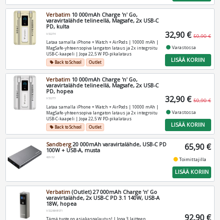
Verbatim
10 000mAh Charge 'n' Go,
varavirtalähde telineellä, Magsafe, 2x USB-C
PD, kulta
32,90 €
V32274
50,90 €
Lataa samalla iPhone + Watch + AirPods | 10000 mAh |
fiber_manual_record
Varastossa
MagSafe-yhteensopiva langaton lataus ja 2x integroitu
USB-C-kaapeli | Jopa 22,5 W PD-pikalataus
LISÄÄ KORIIN
Back to School
Outlet
local_offer
Verbatim
10 000mAh Charge 'n' Go,
varavirtalähde telineellä, Magsafe, 2x USB-C
PD, hopea
32,90 €
V32273
50,90 €
Lataa samalla iPhone + Watch + AirPods | 10000 mAh |
fiber_manual_record
Varastossa
MagSafe-yhteensopiva langaton lataus ja 2x integroitu
USB-C-kaapeli | Jopa 22,5 W PD-pikalataus
LISÄÄ KORIIN
Back to School
Outlet
local_offer
Sandberg
20 000mAh varavirtalähde, USB-C PD
65,90 €
100W + USB-A, musta
420-52
fiber_manual_record
Toimittajilla
LISÄÄ KORIIN
Verbatim
(Outlet) 27 000mAh Charge ‘n’ Go
varavirtalähde, 2x USB-C PD 3.1 140W, USB-A
18W, hopea
V32269-BST1
92,90 €
Tämä tuote on asiakaspalautus! | Jopa 3 laitteen